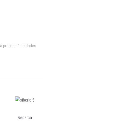
ca protecció de dades
ca protecció de dades
Recerca