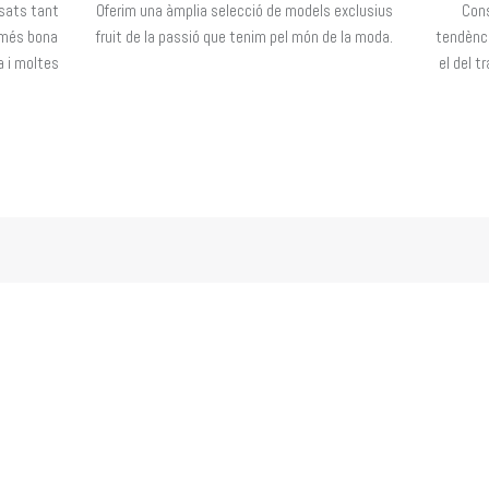
sats tant
Oferim una àmplia selecció de models exclusius
Con
a més bona
fruit de la passió que tenim pel món de la moda.
tendènci
a i moltes
el del t