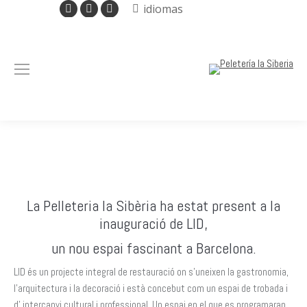
Facebook
Instagram
Mail
idiomas
page
page
page
opens
opens
opens
in
in
in
new
new
new
window
window
window
La Pelleteria la Sibèria ha estat present a la
inauguració de LID,
un nou espai fascinant a Barcelona.
LID és un projecte integral de restauració on s’uneixen la gastronomia,
l’arquitectura i la decoració i està concebut com un espai de trobada i
d’ intercanvi cultural i professional. Un espai en el que es programaran