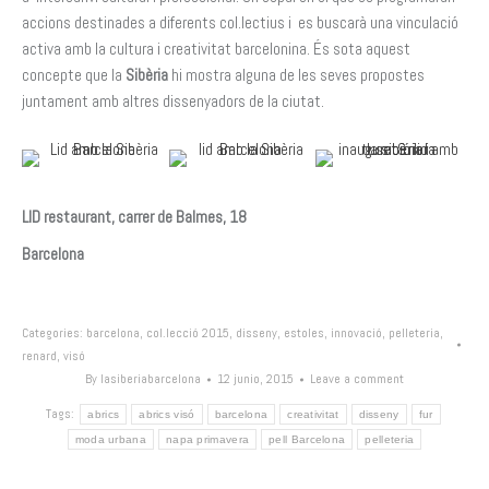
accions destinades a diferents col.lectius i es buscarà una vinculació
activa amb la cultura i creativitat barcelonina. És sota aquest
concepte que la
Sibèria
hi mostra alguna de les seves propostes
juntament amb altres dissenyadors de la ciutat.
LID restaurant, carrer de Balmes, 18
Barcelona
Categories:
barcelona
,
col.lecció 2015
,
disseny
,
estoles
,
innovació
,
pelleteria
,
renard
,
visó
By
lasiberiabarcelona
12 junio, 2015
Leave a comment
Tags:
abrics
abrics visó
barcelona
creativitat
disseny
fur
moda urbana
napa primavera
pell Barcelona
pelleteria