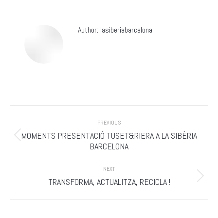
Author:
lasiberiabarcelona
Post
PREVIOUS
navigation
MOMENTS PRESENTACIÓ TUSET&RIERA A LA SIBÈRIA
Previous
BARCELONA
post:
NEXT
Next
TRANSFORMA, ACTUALITZA, RECICLA !
post: