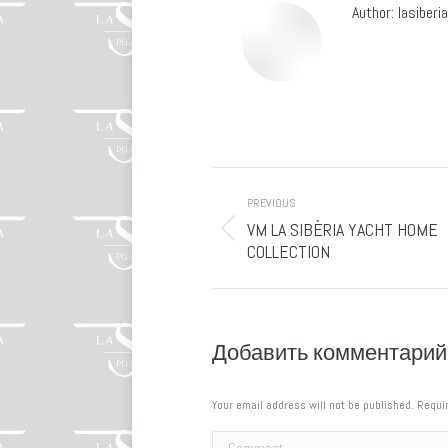
Author:
lasiberi
Post
PREVIOUS
navigation
VM LA SIBÈRIA YACHT HOME
Previous
COLLECTION
post:
Добавить комментарий
Your email address will not be published. Requi
Comment