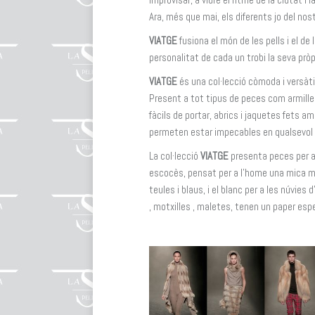
Ara, més que mai, els diferents jo del nos
VIATGE
fusiona el món de les pells i el d
personalitat de cada un trobi la seva prò
VIATGE
és una col·lecció còmoda i versàtil
Present a tot tipus de peces com armilles 
fàcils de portar, abrics i jaquetes fets am
permeten estar impecables en qualsevol oca
La col·lecció
VIATGE
presenta peces per a 
escocès, pensat per a l’home una mica més
teules i blaus, i el blanc per a les núvie
, motxilles , maletes, tenen un paper especi