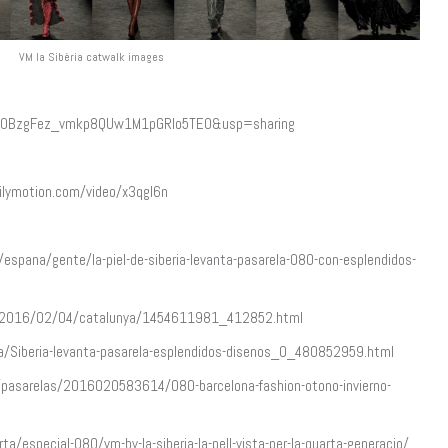
VM la Sibèria catwalk images
?id=0BzgFez_vmkp8QUw1M1pGRlo5TE0&usp=sharing
dailymotion.com/video/x3qgl6n
pana/gente/la-piel-de-siberia-levanta-pasarela-080-con-esplendidos-
aa/2016/02/04/catalunya/1454611981_412852.html
tura/Siberia-levanta-pasarela-esplendidos-disenos_0_480852959.html
pasarelas/2016020583614/080-barcelona-fashion-otono-invierno-
especial-080/vm-by-la-siberia-la-pell-vista-per-la-quarta-generacio/