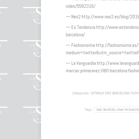
video/5582316/
— Neo2 http://www.neo2.es/blog/2016/0
— Es Tendencia http://www.estendencia.
barcelona/
— Fashionisima http://fashionisima.es/
medium=twitter&utm_source=twitterf
— La Vanguardia http://www.lavangua
marcas-primeravez-080-barcelona-fashi
Categories:
CATWALK 080 BARCELONA FASH
Tags:
080 BARCELONA FASHIO