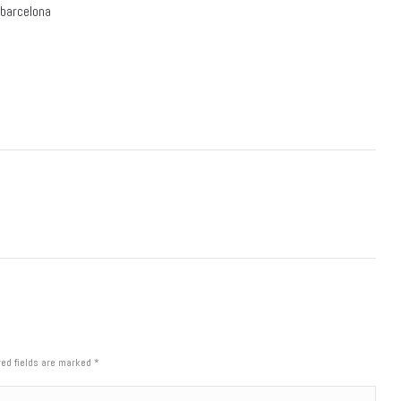
abarcelona
red fields are marked
*