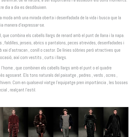
tre dia a dia es desdibuixen.
e la moda amb una mirada oberta i desenfadada de la vida i busca que la
pia manera d’expressar-se.
, que combina els cabells llargs de renard amb el punt de llana i la napa.
, faldilles, jerseis, abrics o pantalons, peces atrevides, desenfadades i
b xai d’astracan , conill o castor. De línies sòbries però atractives que
sió, així com vestits , curts i llargs.
l’home , que combinen els cabells llargs amb el punt o el quadre
 agosarat. Els tons naturals del paisatge , pedres , verds , ocres ,
s d’hivern. Com en qualsevol viatge l’equipatge pren importància , les bosses
al , realçant l’estil.