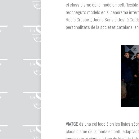
el classicisme de la moda en pell, flexibl
reconeguts models en el panorama interna
Rocio Crusset, Joana Sans o Desiré Corde
personalitats de la societat catalana, en
VIATGE
és una col·lecció on les línies sò
classicisme de la moda en pell i adaptant-
improvisar, a viure el ritme de la ciutat i