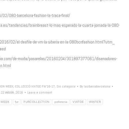
2/080-barcelona-fashion-la-traca-final/
es/tendencias/brainbreast-lo-mas-esperado-la-cuarta-jornada-la-080-
2016/02/el-desfile-de-vm-la-siberia-en-la-080bcnfashion.html?utm_
eed
rdia.com/de-moda/pasarelas/20160204/301897377061/disenadores-
on.html
ION WEEK
,
COL.LECCIÓ VIATGE FW'16-17
,
Sin categoría
By
lasiberiabarcelona
22 июля, 2016
Leave a comment
N WEEK
fur
FURCOLLECTION
pelleteria
VIATGE
WINTER