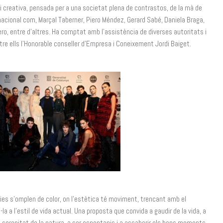
e i creativa, pensada per a una societat plena de contrastos, de la mà de
cional com, Marçal Taberner, Piero Méndez, Gerard Sabé, Daniela Braga,
ro, entre d’altres. Ha comptat amb l’assistència de diverses autoritats i
tre ells l’Honorable conseller d’Empresa i Coneixement Jordi Baiget.
bries s’omplen de color, on l’estètica té moviment, trencant amb el
la a l’estil de vida actual. Una proposta que convida a gaudir de la vida, a
 la serenitat de la natura, a ser espontanis i a assaborir els bons moments.