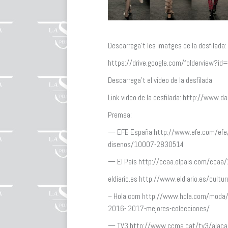
Descarrega’t les imatges de la desfilada:
https://drive.google.com/folderview
Descarrega’t el vídeo de la desfilada
Link video de la desfilada: http://www.
Premsa:
— EFE España http://www.efe.com/efe/es
disenos/10007-2830514
— El País http://ccaa.elpais.com/cc
eldiario.es http://www.eldiario.es/cul
– Hola.com http://www.hola.com/moda/
2016- 2017-mejores-colecciones/
— TV3 http://www.ccma.cat/tv3/alacarta/