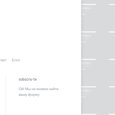
такт
Блог
такт
Блог
subscriu-te
Ой! Мы не можем найти
вашу форму.