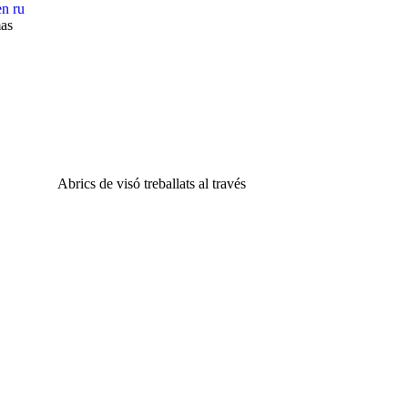
en
ru
as
Abrics de visó treballats al través