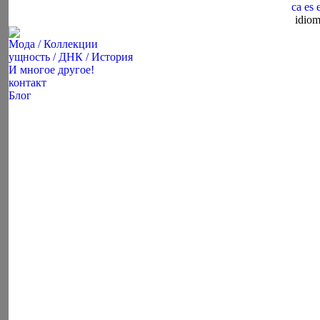
ca
es
idiom
Facebook
Instagram
Mail
page
page
page
Мода / Коллекции
opens
opens
opens
ущность / ДНК / История
in
in
in
И многое другое!
контакт
new
new
new
Блог
window
window
window