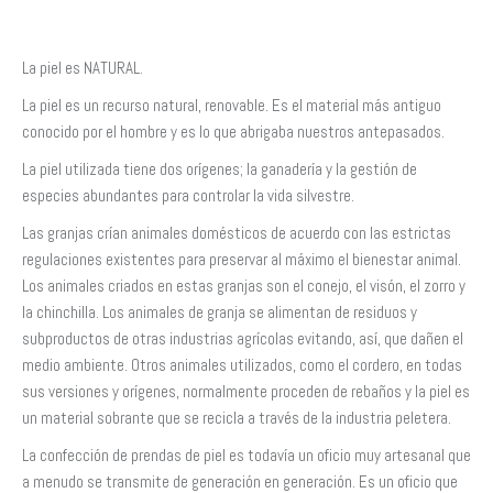
La piel es NATURAL.
La piel es un recurso natural, renovable. Es el material más antiguo
conocido por el hombre y es lo que abrigaba nuestros antepasados.
La piel utilizada tiene dos orígenes; la ganadería y la gestión de
especies abundantes para controlar la vida silvestre.
Las granjas crían animales domésticos de acuerdo con las estrictas
regulaciones existentes para preservar al máximo el bienestar animal.
Los animales criados en estas granjas son el conejo, el visón, el zorro y
la chinchilla. Los animales de granja se alimentan de residuos y
subproductos de otras industrias agrícolas evitando, así, que dañen el
medio ambiente. Otros animales utilizados, como el cordero, en todas
sus versiones y orígenes, normalmente proceden de rebaños y la piel es
un material sobrante que se recicla a través de la industria peletera.
La confección de prendas de piel es todavía un oficio muy artesanal que
a menudo se transmite de generación en generación. Es un oficio que