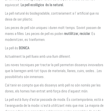
equivocat.
La pell ecològica és la natural.
La pell natural és biodegradable, contrariament a l’ artificial que no
deixa de ser plàstic.
Les peces de pell són uniques i duren molt temps. Sovint passen de
mares a filles. Les peces de pell es poden
reutilitzar, reciclar
. Es
modernitzen, es tranformen.
La pell és
BONICA
Actualment la pell llueix amb una llum diferent.
Les noves tecniques per tractar la pell permeten dissenys innovadors
que la barregen amb tot tipus de materials, llanes, cuirs, sedes…Les
possibilitats són inmenses .
Cal tenir en compte que els dissenys amb pell no són només per les
dones, els homes han entrat amb força dins d’aquest món.
La pell està lluny d’estar passada de moda. És contemporània, està a
l’avanguarda de la moda i s’està utilitzant més que mai. La majoria de