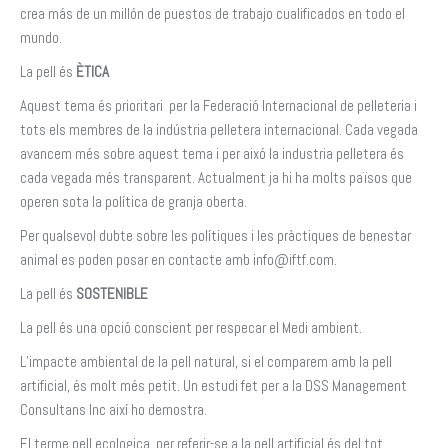
crea más de un millón de puestos de trabajo cualificados en todo el
mundo.
La pell és
ÈTICA
Aquest tema és prioritari per la Federació Internacional de pelleteria i
tots els membres de la indústria pelletera internacional. Cada vegada
avancem més sobre aquest tema i per aixó la industria pelletera és
cada vegada més transparent. Actualment ja hi ha molts països que
operen sota la política de granja oberta.
Per qualsevol dubte sobre les polítiques i les pràctiques de benestar
animal es poden posar en contacte amb info@iftf.com.
La pell és
SOSTENIBLE
La pell és una opció conscient per respecar el Medi ambient.
L’impacte ambiental de la pell natural, si el comparem amb la pell
artificial, és molt més petit. Un estudi fet per a la DSS Management
Consultans Inc així ho demostra.
El terme pell ecologica, per referir-se a la pell artificial és del tot